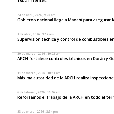
180 asistentes.
24 de abril , 2026 , 9:26 am
Gobierno nacional llega a Manabí para asegurar la
1 de abril , 2026 , 9:12 am
Supervisión técnica y control de combustibles en
20 de marzo , 2026 , 10:23 am
ARCH fortalece controles técnicos en Durán y Gu
11 de marzo , 2026 , 10:51 am
Máxima autoridad de la ARCH realiza inspeccion
6 de febrero , 2026 , 10:46 am
Reforzamos el trabajo de la ARCH en todo el terr
23 de enero , 2026 , 3:54 pm