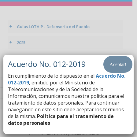
+
Guías LOTAIP - Defensoría del Pueblo
+
2025
Acuerdo No. 012-2019
Aceptar!
En cumplimiento de lo dispuesto en el
Acuerdo No.
012-2019
, emitido por el Ministerio de
Contacto Ciudadano
Telecomunicaciones y de la Sociedad de la
Proyecto Personajes Emblemáticos
Información, comunicamos nuestra política para el
tratamiento de datos personales. Para continuar
Sistema Nacional de Información (SNI)
navegando en este sitio debe aceptar los términos
de la misma.
Política para el tratamiento de
datos personales
Calle Estadio N10-285 y Manuela Cañizares